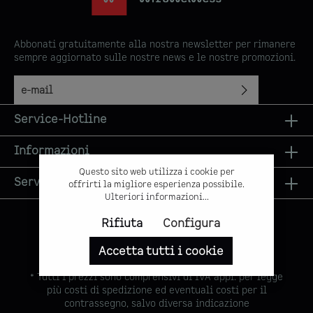
Abbonati gratuitamente alla nostra newsletter per rimanere
sempre aggiornato sulle nostre news e le nostre promozioni.
Indirizzo e-mail*
Ho preso visione delle
disposizioni in materia di
Service-Hotline
protezione dei dati personali
.
Informazioni
Questo sito web utilizza i cookie per
Servizi
offrirti la migliore esperienza possibile.
Ulteriori informazioni...
Rifiuta
Configura
Accetta tutti i cookie
* Tutti i prezzi sono comprensivi di IVA appl. per legge
più
costi di spedizione
ed eventuali costi per il
contrassegno, salvo diversa indicazione