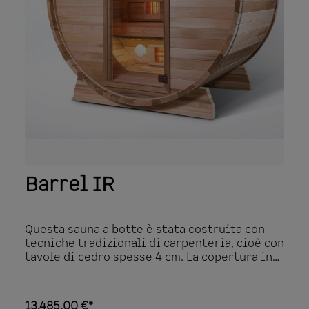
Barrel IR
Questa sauna a botte è stata costruita con
tecniche tradizionali di carpenteria, cioè con
tavole di cedro spesse 4 cm. La copertura in
EPDM è rifinita con un elegante tappeto di
erica. L'opzione "tetto di vetro" non può
mancare! Seduti comodamente sulla panca
13.485,00 €*