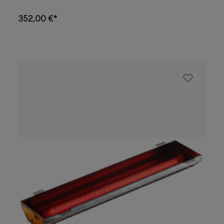
raggiunta immediatamente A sicurezza
intrinseca grazie alla protezione da
352,00 €*
sovratemperatura Copertura resistente al
calore in vetroceramica Distribuzione della
radiazione molto buona e uniforme grazie al
riflettore incorporato Optional: pannello di
rifinitura in nero o acciaio inossidabile o
griglia di legno fino a 500 watt Nello stato
montato in combinazione con pannelli
frontali o schienali in legno fornisce una
protezione IPX4 (adatta per saune)
Disponibile da 350, 500, 750 e 1300 W
Radiazione infrarossa: A 24%, B 55%, C 21%