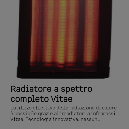
frontali o schienali in legno fornisce una
protezione IPX4 (adatta per saune)
Disponibile da 350, 500, 750 e 1300 W
Radiazione infrarossa: a9%, B 57%, C 34% , i
pannelli e le griglie di legno devono essere
ordinati separatamente.
Radiatore a spettro
completo Vitae
L'utilizzo effettivo della radiazione di calore
è possibile grazie ai irradiatori a infrarossi
Vitae. Tecnologia innovativa: nessun
preriscaldamento, la potenza massima viene