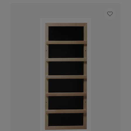
schienali il grado di protezione IPX4 (adatto
per saune), la versione con griglia la
protezione IPX2 (adatta alle cabine a
infrarossi) Optional: pannello di rifinitura in
nero o acciaio inossidabile o griglia di legno
fino a 500 W Radiazione infrarossa con vetro:
a 24%, B 55%, C 21 % Radiazione infrarossa con
griglia: a 14%, B 40%, C 46 %