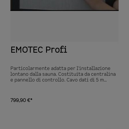
colorata a LED (max. 4 gruppi di luce colorata
RGBW da controllare tramite DMX) Controllo
di una sorgente luminosa di max. 100 W
Controllo del ventilatore (max. 100 W)
Disponibile in bianco e nero Programma
automatico di post-asciugatura Profili
utenti
EMOTEC Profi
Particolarmente adatta per l'installazione
lontano dalla sauna. Costituita da centralina
e pannello di controllo. Cavo dati di 5 m
incluso, cavo più lungo su richiesta. Funzioni
estese come il timer settimanale, il blocco
bambini, modalità casa vacanza e molto di
799,90 €*
più. Regolazione elettronica continua fra
30°C e 115°C Unità di controllo con display
TFT a colori, 18 lingue, pressostato rotativo
Collegamento per luce cabina dimmerabile e
ventilatore Potenza di commutazione 9 kW, in