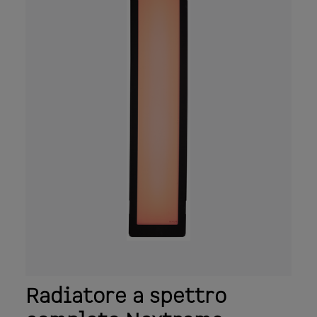
500 W. Radiazione infrarossa con vetro: A
24%, B 55%, C 21% Radiazione infrarossa con
griglia: A 14%, B 40%, C 46%
Radiatore a spettro