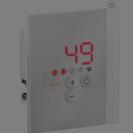
combinazione con una centralina fino a 36 kW
Collegamento 400/230V 3N AC 50 Hz
Dimensioni pannello di controllo: Alt. X larg.
127 x 130 mm Dimensioni sezione di carico:
Alt. x larg. x prof.:270x300x100 mm
Certificazione CE-TÜV-VDE