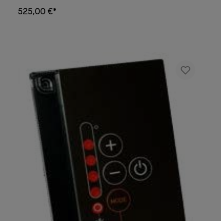
piccolo ma chiaro, può essere installato
525,00 €*
facilmente in un luogo di vostra scelta: nella
sauna, nella doccia, nello spogliatoio e
persino nel soggiorno. Grazie al pannello di
controllo, potete controllare a colpo d'occhio
se la vostra sauna è impostata sulla
temperatura giusta per voi. Scegliete la
qualità tecnologica di un pioniere