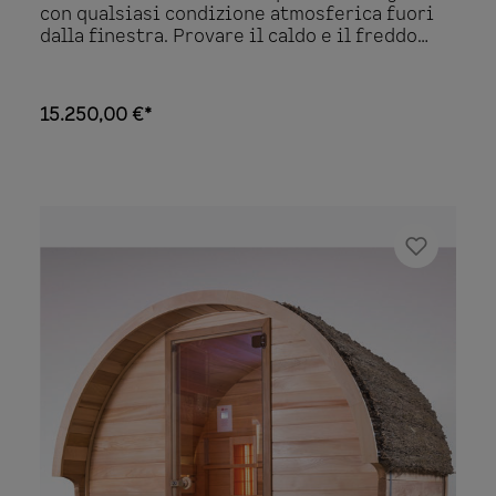
con qualsiasi condizione atmosferica fuori
dalla finestra. Provare il caldo e il freddo
insieme riequilibria lo yin e lo yang. La sauna
Chaleur Combi è un prodotto unico, che vi
permetterà di vivere inverno ed estate a
15.250,00 €*
stretto contatto, creando uno splendido e
intenso legame con la natura. Nel corso delle
stagioni, lasciate il calore della casa e
immergetevi nel vostro giardino dove
potrete piacevolmente rilassarvi, mentre
godete appieno del meglio della vita all’aria
aperta. La serie Chaleur Combi è disponibile
nella versione sauna, Infrarossi, BIO-sauna o
in una combinazione di queste 3 terapie.