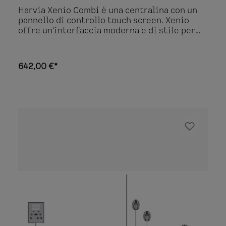
Harvia Xenio Combi è una centralina con un
pannello di controllo touch screen. Xenio
offre un'interfaccia moderna e di stile per
controllare il cuore della sauna, che si tratti
di una stufa Harvia Combi con vaporizzatore
o di una stufa con vaporizzatore separato. Il
642,00 €*
pannello di controllo touch, elegantemente
piccolo ma chiaro, può essere installato
facilmente in un luogo di vostra scelta: nella
sauna, nella doccia, nello spogliatoio e
persino nel soggiorno. Grazie al pannello di
controllo, potete controllare a colpo d'occhio
se la vostra sauna è impostata sulla
temperatura giusta per voi. Scegliete la
qualità tecnologica di un pioniere