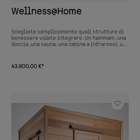
Wellness@Home
Scegliete semplicemente quali strutture di
benessere volete integrare. Un hammam, una
doccia, una sauna, una cabina a infrarossi, un
bagno, una sala relax o una spaziosa doccia
multifunzionale. Un concept modulare in cui
le funzioni sono quasi illimitate e il
43.800,00 €*
montaggio richiede minimi sforzi. Materiali
di alta qualità nel contesto di un design
estetico e straordinario. Qualità,
sostenibilità e funzionalità in un unico
concept. I frontali e la porta sono rifiniti con
vetro di sicurezza a 3 strati in un telaio di
alluminio. Scegliete semplicemente quali
strutture di benessere volete integrare.Un
hammam, una doccia, una sauna, una cabina a
infrarossi, un bagno, una sala relax o una
spaziosa doccia multifunzionale.