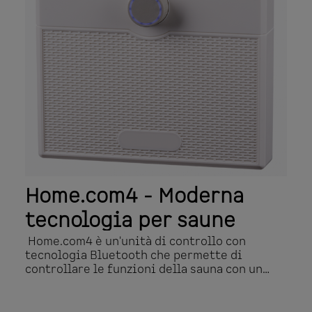
kW o 500 W dimmerabile (ad es. per radiatori
a infrarossi o piastre riscaldanti a
infrarossi) Opzionale: unità di controllo per
uscita aggiuntiva Opzionale: Convertitore
bus PRO D per connessione RS485 e sentio
pronet Alimentatore nell'alloggiamento
della classe di protezione IP65 (protetto
contro i getti d'acqua)
Home.com4 - Moderna
tecnologia per saune
Home.com4 è un'unità di controllo con
tecnologia Bluetooth che permette di
controllare le funzioni della sauna con un
dispositivo mobile. Home.com4 controlla
tutti i tipi di sauna: saune convenzionali,
saune a infrarossi o combinazioni delle due -