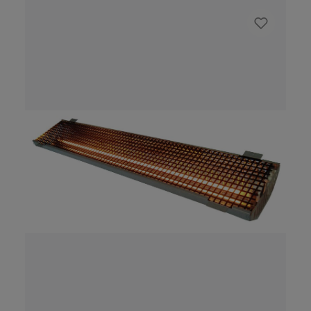
Infrabox basic: Adatto per sistemi di
riscaldamento a infrarossi con un irradiatore
a infrarossi, lamine a infrarossi o tecnologia
a piastre a infrarossi Un’uscita di
riscaldamento: dimmerabile in cinque livelli
(max. 1300 W) o commutabile a max. 3500 W
Monitoraggio della temperatura della lamina
(sensore opzionale) Avvio a distanza/ingresso
di attivazione Una varietà di opzioni di
regolazione individuali tramite dip switch Il
tempo di riscaldamento può essere esteso
(standard 6 h, può essere esteso a 12 o 24 h)
Optional: Limitatore di temperatura di
sicurezza Disponibile in nero e in bianco
Sensore del sedile opzionale: accende il
dispositivo di riscaldamento quando ci si
avvicina Tecnologia innovativa Infrabox (in
aggiunta a Infrabox basic) Uscita luce
dimmerabile (max. 100 W)