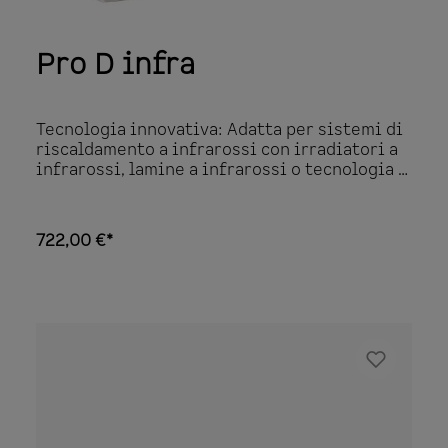
Pro D infra
Tecnologia innovativa: Adatta per sistemi di
riscaldamento a infrarossi con irradiatori a
infrarossi, lamine a infrarossi o tecnologia a
piastre a infrarossi Regolazione in stadi di
potenza (anche per irradiatori a spettro
completo, ad esempio Vitae) Due circuiti di
722,00 €*
riscaldamento regolabili separatamente,
ciascuno con due uscite da 1500 W (max. 3000
W) Inclusi sensori per panca Unità di
controllo nel design PRO D (deve essere
ordinata separatamente) Visualizzazione
digitale del tempo di riscaldamento, dei
livelli di intensità o della temperatura
Programmi utente predefiniti (rilassamento,
riscaldamento, resistenza breve e lunga)
Unità di alimentazione fino a 12 kW in