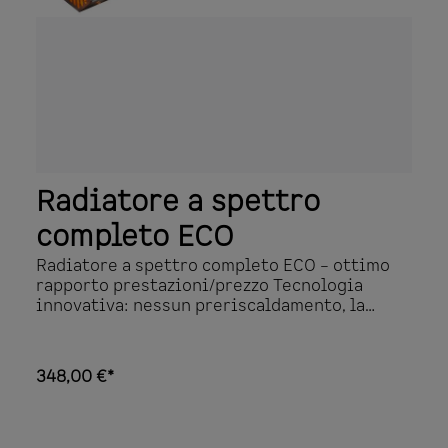
Radiatore a spettro
completo ECO
Radiatore a spettro completo ECO – ottimo
rapporto prestazioni/prezzo Tecnologia
innovativa: nessun preriscaldamento, la
potenza massima viene raggiunta
immediatamente A sicurezza intrinseca
grazie alla protezione da sovratemperatura
348,00 €*
Distribuzione della radiazione molto buona e
uniforme grazie al riflettore incorporato La
versione in vetro offre nello stato montato
in combinazione con pannelli frontali o