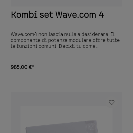
Kombi set Wave.com 4
Wave.com4 non lascia nulla a desiderare. Il
componente di potenza modulare offre tutte
le funzioni comuni. Decidi tu come
equipaggiare la tua sauna: wave.com4 lo
rende possibile! Tecnologia innovativa:
Tecnologia brevettata - installazione
985,00 €*
possibile all'interno e all'esterno della sauna
Installazione in piano in cabina (solo 10 mm
visibili) Resistente a temperature fino a 120
°C A prova di umidità Display chiaro (ampio
display a 7 segmenti) È possibile collegare
più componenti di controllo (fino a quattro)
alla stessa alimentazione Facile
installazione con trapano dosatore standard
Disponibili diverse varianti di colore e
materiale Display digitale della temperatura
interna sul pannello di controllo Ideale per