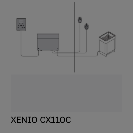
cascata, è possibile il collegamento di
parecchi irradiatori Parecchie unità di
controllo collegabili a un’unità di
alimentazione Il tempo di riscaldamento può
essere esteso (standard 6 h,può essere
esteso a 12 o 24 h) 2 uscite supplementari
commutabili Azionabile dall’interno e
dall’esterno Prodotto resistente al calore e
all’umidità Unità di alimentazione
disponibile anche solo dimmerabile
XENIO CX110C