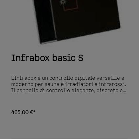
Infrabox basic S
L'Infrabox è un controllo digitale versatile e
moderno per saune e irradiatori a infrarossi.
Il pannello di controllo elegante, discreto e
allo stesso tempo intuitivo può essere
facilmente installato dove viene utilizzato.
Grazie agli indicatori LED sul pannello di
465,00 €*
controllo, questo è particolarmente facile da
usare. Con l'Infrabox potete controllare la
durata, gli irradiatore a infrarossi e
l'illuminazione. Tecnologia innovativa