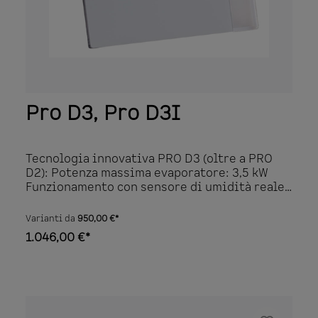
Pro D3, Pro D3I
Tecnologia innovativa PRO D3 (oltre a PRO
D2): Potenza massima evaporatore: 3,5 kW
Funzionamento con sensore di umidità reale
o temporizzato (il sensore deve essere
ordinato separatamente) Programma di post-
Varianti da
950,00 €*
asciugatura Preselezione digitale
1.046,00 €*
dell'umidità Visualizzazione dell'umidità
(solo con sensore di umidità) Tecnologia
innovativa PRO D3i (oltre a PRO D3): Uscita
aggiuntiva commutabile fino a 3,5 kW o 500 W
dimmerabile (ad es. per radiatori a infrarossi
o piastre riscaldanti a infrarossi) Opzionale: