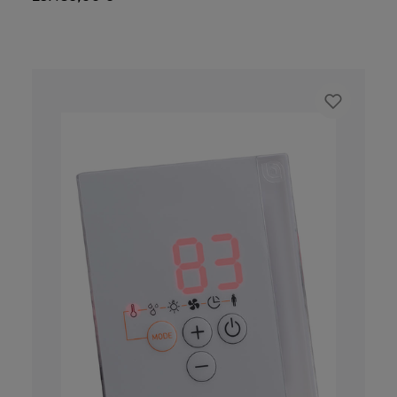
potete vedere il cielo stellato e rilassarvi
completamente. Il funzionamento degli
infrarossi è unico nel suo genere. Molto
innovativo e facile da usare grazie al tempo
di riscaldamento molto breve dei sei
irradiatori al quarzo. Con il controller AASC
tutto è perfettamente controllabile,
compresa la musica e la cromoterapia. Con
questa botte a infrarossi di Alpha Wellness
Sensations, avrete in pochissimo tempo il
massimo che la vita all'aria aperta può darvi
con il minimo dei lavori di installazione. La
sauna a botte S è disponibile sia con stufa
elettrica che con stufa alimentata a legna.
Come opzione, sulla parte anteriore potete
aggiungere uno spogliatoio dotato anche di
irradiatori a infrarossi.