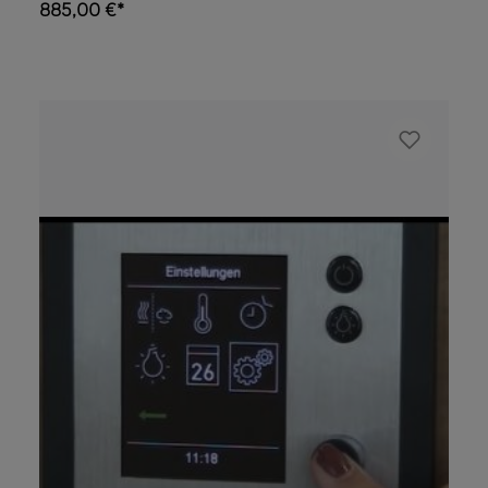
885,00 €*
saune ibride. Potete anche controllare
l'illuminazione e la riproduzione musicale
nella vostra sauna. Le funzioni possono
essere controllate anche direttamente
tramite l'elegante unità di controllo. Il menu
di selezione è chiaro e intuitivo. Home.com4
è la soluzione perfetta per saune familiari e
pubbliche e può essere protetta con un
codice di accesso. Tecnologia innovativa:
Controllo Bluetooth facile da usare con il
dispositivo mobile Il programma per
dispositivi mobili può essere scaricato da
AppStore e Google Play. Contiene anche una
versione demo. Tutte le funzioni di controllo
della sauna in un unico dispositivo Controllo
max. per stufe per sauna da 10.5 kW
Collegamento di un'unità di potenza
aggiuntiva (necessaria per stufe per saune
elettriche oltre 10,5 kW) Controllo
dell’irradiatore a infrarossi (3,5 kW o max.
500 W con dimmer) Controllo del
vaporizzatore max. 3,5 kW Controllo della luce