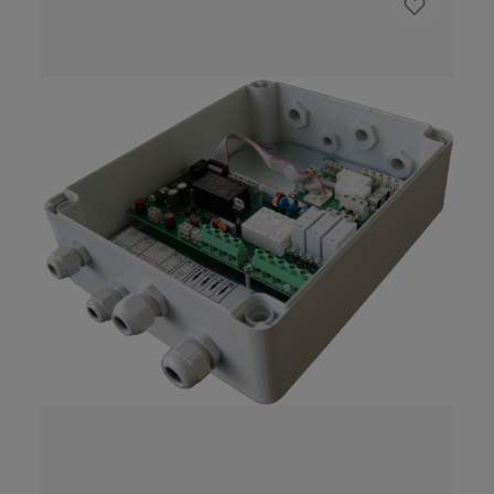
unità di controllo per uscita aggiuntiva
Opzionale: Convertitore bus PRO D per
connessione RS485 e sentio pronet
Alimentatore nell'alloggiamento della classe
di protezione IP65 (protetto contro i getti
d'acqua) Download Connettività serie Pro
Immagine del prodotto PRO D3 nero
Immagine del prodotto PRO D3 bianco Foto
del prodotto Alimentatore Pro D manuale
operativo