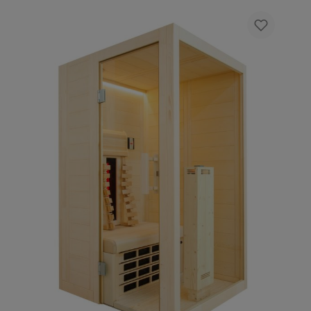
1915 x 8 mm) Elemento in vetro ESG 365 x 1945
x 8 mm 1 irradiatore a infrarossi a luce rossa
a spettro completo 350 W (incl. schienale in
legno) Comando per irradiatore a infrarossi 3
metri di cavo in silicone 5 x 2,5 mm² per la
stufa della sauna 3 metri di cavo in silicone 3
x 1,5 mm² per la luce della sauna Materiale di
montaggio e istruzioni Potenza termica della
stufa consigliata: 3,6 kW è possibile
l’installazione specularmente al contrario