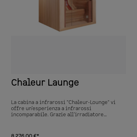
parete posteriore rifinita con pietra
naturale definiscono il look moderno. Nella
cabina il cielo stellato a LED con altoparlanti
integrati crea una meravigliosa atmosfera
lounge in cui potete rilassarvi
perfettamente.
Chaleur Launge
La cabina a infrarossi "Chaleur-Lounge" vi
offre un’esperienza a infrarossi
incomparabile. Grazie all’irradiatore
posteriore curvo brevettato, il calore è
distribuito in modo ottimale mentre si sta
sdraiati quasi in sospensione e ci si rilassa.
8.276,00 €*