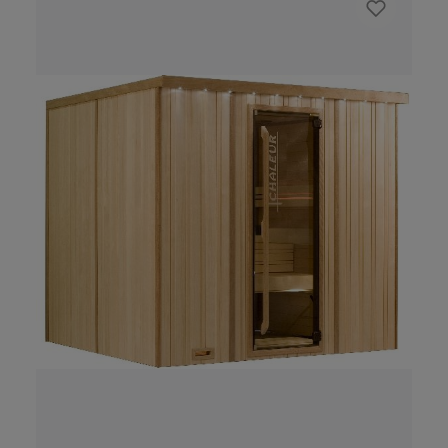
progetto può prendere il via! Potete
scegliere le finiture esterne che amate di
più; il concept del modello Senses è
concepito in modo che sia possibile
aggiungere i profili esterni in quercia dove
desiderate, sia in verticale, sia in
orizzontale. Tutto ciò rende il modello
Senses una soluzione originale su cui potete
imprimere il vostro marchio. La cabina ha
sedili in pelle e il riscaldamento è stato
inserito nella panche.