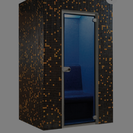
mm) con sistema pivot, Chaleur De Luxe
Maniglie e cerniere in acciaio inossidabile;
Generatore di vapore da 9 KW, 400 V,
controllo digitale incluso, pompa dosatrice
della fragranza e “Fog Maker”; Strisce
luminose colorate a LED sotto le panche e 10
faretti; Sovrapprezzi per produzioni su
misura. Il cliente deve predisporre: La
superficie del pavimento con una pendenza di
1:100, lo scarico dell'acqua e un locale
tecnico con acqua e corrente.