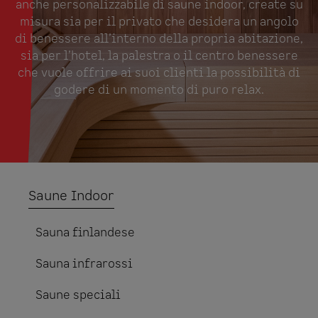
anche personalizzabile di saune indoor, create su
misura sia per il privato che desidera un angolo
di benessere all’interno della propria abitazione,
sia per l’hotel, la palestra o il centro benessere
che vuole offrire ai suoi clienti la possibilità di
godere di un momento di puro relax.
Saune Indoor
Sauna finlandese
Sauna infrarossi
Saune speciali