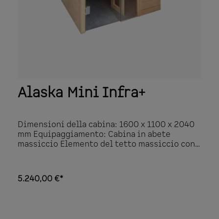
Alaska Mini Infra+
Dimensioni della cabina: 1600 x 1100 x 2040
mm Equipaggiamento: Cabina in abete
massiccio Elemento del tetto massiccio con
bordo del tetto Allestimento interno
“Prestige” in tiglio 1 panca 620 mm, 1
poggiapiedi 350 mm 1 poggiatesta Cursore di
5.240,00 €*
ventilazione Schienali Pannellatura fra i
sedili della panca Griglia di protezione della
stufa Lampada con protezione lampada senza
lampadina Dettagli del prodotto: Porta (590 x