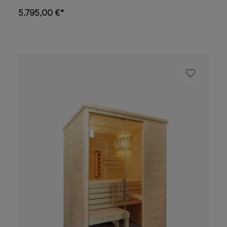
infrarossi (simile wave.com4 Infra) con 2
5.795,00 €*
circuiti di riscaldamento dimmerabili, i
pannelli a infrarossi sono in più commutabili
Illuminazione a LED dimmerabile (bianco
caldo) 2x piastre riscaldanti a infrarossi da
100 W (per polpacci) 2x irradiatori ECO a
spettro completo da 350 W (schiena) 2x
irradiatori ECO a spettro completo da 500 W
(parte frontale) 1x ventilazione (rotonda) –
disponibile come optional: Ventilatore 2x
vaschetta in pietra ollare per oli essenziali
Irradiazione infrarossa con vetro: A 24%, B
55%, C 21 %