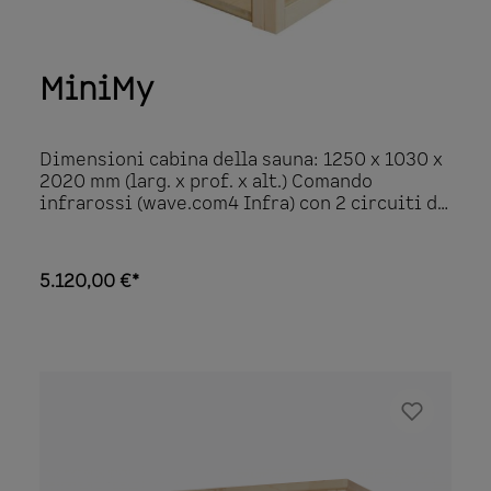
MiniMy
Dimensioni cabina della sauna: 1250 x 1030 x
2020 mm (larg. x prof. x alt.) Comando
infrarossi (wave.com4 Infra) con 2 circuiti di
riscaldamento dimmerabili, il pannello a
infrarossi è in più commutabile
Illuminazione a LED dimmerabile (bianco
5.120,00 €*
caldo) 1x piastra riscaldante a infrarossi da
100 W (per polpacci) 1x irradiatore ECO a
spettro completo da 350 W (schiena) 1x
irradiatore ECO a spettro completo da 500 W
(parte frontale) 1x ventilazione (rotonda) –
disponibile come optional: Ventilatore 1x
vaschetta in pietra ollare per oli essenziali
Irradiazione infrarossa con vetro: A 24%, B
55%, C 21% Elementi in vetro ESG 1x porta in
vetro incl. maniglia in legno 590 x 1915 x 8