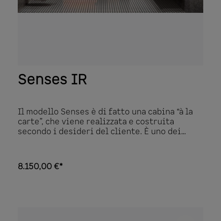
prolungati. Sono compresi nella fornitura
due asciugamani speciali con il taglio
appropriato per il lettino a infrarossi.
Questo vi permetterà di sedervi ancora più
comodamente sul lettino imbottito.
Dimensioni: 162 x 162 x 200 cm
Senses IR
Il modello Senses è di fatto una cabina “à la
carte”, che viene realizzata e costruita
secondo i desideri del cliente. È uno dei
prodotti migliori della gamma a infrarossi.
Quasi ogni opzione è di serie senza
maggiorazione di prezzo. Il modello Senses è
8.150,00 €*
di fatto una cabina “à la carte”, che viene
realizzata e costruita secondo i desideri del
cliente. È uno dei prodotti migliori della
gamma a infrarossi. Quasi ogni opzione è di
serie senza maggiorazione di prezzo. Dopo
aver scelto gli irradiatori che preferite, il