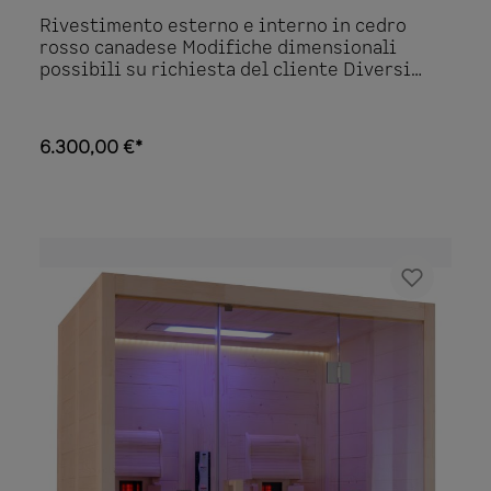
Rivestimento esterno e interno in cedro
rosso canadese Modifiche dimensionali
possibili su richiesta del cliente Diversi
modelli Il rivestimento esterno e interno
della cabina della sauna a infrarossi
Infrawave sono realizzati in cedro rosso
6.300,00 €*
canadese. Anche la panca è in cedro rosso
canadese. La porta in vetro di sicurezza è
colorata e temprata e misura 1850x590x8 mm.
La cerniera della porta può essere scelta
senza costi aggiuntivi. Altre caratteristiche
della cabina della sauna a infrarossi sono ad
esempio il riscaldamento a pavimento, 2
strisce di LED RGB a soffitto compreso un
telecomando per la regolazione dei colori e
un collegamento iPod con set di altoparlanti.
Dotazione di serie Rivestimento esterno in
cedro rosso canadese posato verticalmente
Rivestimento interno in cedro rosso
canadese posato orizzontalmente Panca in
cedro Porta in vetro di sicurezza, colorata e
temprata, 1850x590x8 mm Cerniere in