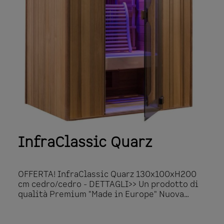
mm Cerniere in metallo brunito, maniglie
quadrate in legno Cerniera della porta
(destra/sinistra) a scelta senza sovrapprezzo
Irradiatore al quarzo ergonomico 2x 600W
nella zona della schiena Irradiatore DUO 2x
500W nella zona anteriore Controllo IQPC
Riscaldamento a pavimento Cromoterapia: 2
strisce di LED RGB a soffitto, incl.
telecomando Connessione iPod- e set di
altoparlanti Asciugamano 1280x1070mm
Dettagli del modello 140x140x200cm 2780
Watt 2 persone
InfraClassic Quarz
OFFERTA! InfraClassic Quarz 130x100xH200
cm cedro/cedro - DETTAGLI>> Un prodotto di
qualità Premium "Made in Europe" Nuova
versione con irradiatori infrarossi
Fullspectrum al quarzo e pavimento