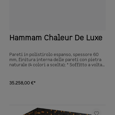
Hammam Chaleur De Luxe
Pareti in polistirolo espanso, spessore 60
mm, finitura interna delle pareti con pietra
naturale (4 colori a scelta); * Soffitto a volta
della botte in polistirolo espanso 50 mm
rifinito con uno strato epossidico
decorativo; Panche in polistirolo espanso:
35.258,00 €*
superficie di seduta piatta, lati frontali
arrotondati, schienali ergonomici rifiniti
con tessere di mosaico Ezarri, lati della
panca rifiniti con piastrelle in Corian; Vetro
frontale in vetro di sicurezza trasparente
temperato, 8 mm, incl. porta (larghezza 700