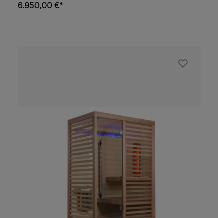
riscaldato. Questa serie di saune ad
6.950,00 €*
infrarossi si distingue per gli innovativi
irradiatori al quarzo. Si tratta di irradiatori
cosiddetti “Fullspectrum” che irradiano
calore a lunghezza d’onda corta media e lunga.
Gli elementi infrarossi sono incassati nella
parete, distribuiti sull’intero perimetro
della cabina, nella parete posteriore,
anterioree sotto la panca, in modo che
l’irradiazione possa essere assunta
uniformemente da tutto il corpo. Gli
irradiatori sono protetti da una griglia in
rete metallica oltre che da una griglia in
legno. Il riscaldamento incorporato nel
pavimento può essere acceso e spento
separatamente dal comando digitale a
dimmer AASC situato all’interno della cabina.
Il nuovo comando AASC permette di
accendere e spegnere separatamente fino a 6
irradiatori e dimmerarli, cioè regolarne
l'intensità a regolazione continua. Il comando
permette inoltre d'impostare il tempo
d'irraggiamento. Gli irradiatori al quarzo