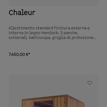
Chaleur
Allestimento standard Finitura esterna e
interna in legno Hemlock; 3 panche,
schienali, battiscopa, griglia di protezione
per la stufa in legno di Ayous; Porta in vetro
colorato 1770x590mm, temprato in 8 mm
Vetro con cerniere in metallo brunito e
7.450,00 €*
calore verticale Maniglia in legno; Stufa per
sauna 8 kW 380V con comando integrato;
Tappetino antiscivolo sul pavimento,
poggiatesta, termometro, regolazione sauna;
Lampada da sauna; Sovrapprezzo per prodotti
su misura.