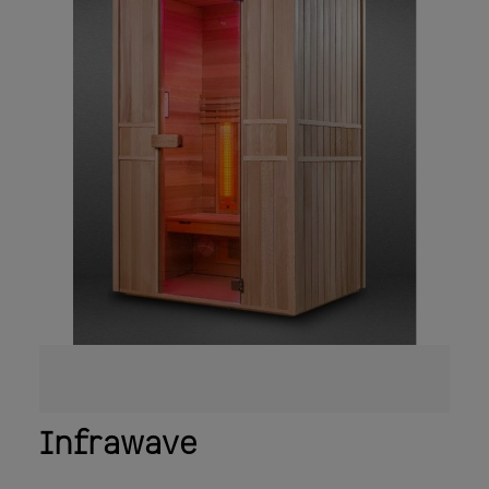
sicurezza nella sauna. L'elegante superficie
esterna ha un triplo rivestimento, grazie al
quale la temperatura sulla superficie esterna
della stufa della sauna rimane bassa mentre
la stufa riscalda. Tecnologia innovativa:
Potenza della stufa per sauna: 18 kW, 21 kW, 24
kW, 30 kW, 33 kW e 36 kW Parti esterne in
acciaio inossidabile spazzolato e verniciato
a polvere Parti interne in acciaio
inossidabile Facile manutenzione grazie alla
scatola di giunzione rimovibile Tecnologia a
3 rivestimenti Piedini regolabili in altezza
Optional: Set di staffe per ringhiera della
stufa Ringhiera in legno (tiglio o noce)
Infrawave