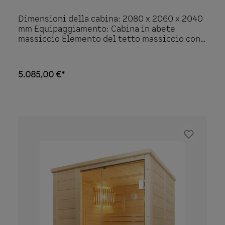
Dimensioni della cabina: 2080 x 2060 x 2040
mm Equipaggiamento: Cabina in abete
massiccio Elemento del tetto massiccio con
bordo del tetto Allestimento interno
“Prestige” in tiglio 3 panche 620 mm 2
poggiatesta Cursore di ventilazione
5.085,00 €*
Schienali Pannellatura fra i sedili della
panca Griglia di protezione della stufa
Griglia a pavimento Lampada con protezione
lampada senza lampadina Dettagli del
prodotto: Porta (590 x 1915 x 8 mm) apertura
verso sinistra o verso destra Elemento in
vetro ESG 506 x 1776 x 8 mm 3 metri di cavo in
silicone 5 x 2,5 mm² per la stufa della sauna 3
metri di cavo in silicone 3 x 1,5 mm² per la
luce della sauna Materiale di montaggio e
istruzioni Potenza termica della stufa
consigliata: 7,5-9 kW è possibile
l’installazione specularmente al contrario