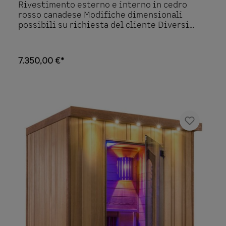
Rivestimento esterno e interno in cedro
rosso canadese Modifiche dimensionali
possibili su richiesta del cliente Diversi
modelli Il rivestimento esterno e interno
della cabina della sauna a infrarossi
Infrawave sono realizzati in cedro rosso
7.350,00 €*
canadese. Anche la panca è in cedro rosso
canadese. La porta in vetro di sicurezza è
colorata e temprata e misura 1850x590x8 mm.
La cerniera della porta può essere scelta
senza costi aggiuntivi. Altre caratteristiche
della cabina della sauna a infrarossi sono ad
esempio il riscaldamento a pavimento, 2
strisce di LED RGB a soffitto compreso un
telecomando per la regolazione dei colori e
un collegamento iPod con set di altoparlanti.
Dotazione di serie Rivestimento esterno in
cedro rosso canadese posato verticalmente
Rivestimento interno in cedro rosso
canadese posato orizzontalmente Panca
ergonomica in cedro Porta in vetro di
sicurezza, colorata e temprata, 1850x590x8