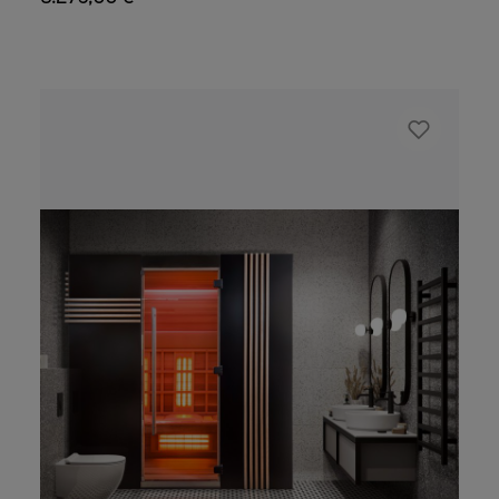
Grazie al lettino a infrarossi, anch’esso a
forma di S, apprezzerete al 100% la vostra
esperienza in questa cabina a infrarossi.
Sono finiti i giorni in cui ci si sedeva
scomodamente sulle panche di legno
rettangolari. La cabina a infrarossi Chaleur
Lounge è la vincitrice del Red Dot Award
2017. Anche i noti schienali ergonomici non
sono paragonabili a questo lettino a
infrarossi, perché bisogna appoggiarsi e la
distanza irregolare dall’irradiatore causa una
distribuzione del calore non ottimale (la
colonna lombare è troppo lontana
dall’irradiatore e c'è un accumulo di calore
nella parte superiore del collo). Ma con la
cabina termica a infrarossi Chaleur Lounge
tutto diventa migliore. Finalmente potete
davvero rilassarti e lasciare che il vostro
corpo assorba il calore in modo uniforme.
Così potete combattere efficacemente il mal
di schiena e rendere la vostra sosta nella
cabina un’esperienza estremamente
piacevole e confortevole, anche per periodi